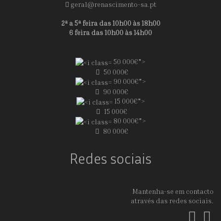
geral@renascimento-sa.pt
2ª a 5ª feira das 10h00 às 18h00
6 feira das 10h00 às 14h00
50 000€">
50 000€
90 000€">
90 000€
15 000€">
15 000€
80 000€">
80 000€
Redes sociais
Mantenha-se em contacto
através das redes sociais.
Fac
In