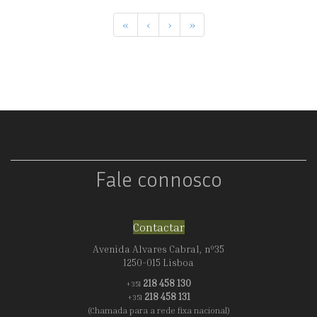
«
‹
›
»
Fale connosco
Contactar
Avenida Alvares Cabral, nº35
1250-015 Lisboa
218 458 130
+351
218 458 131
+351
(Chamada para a rede fixa nacional)