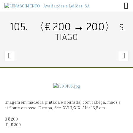
TOG
105.
〈€ 200 → 200〉
S.
TIAGO
104.
1
〈€
60
1
→
160〉
1
imagem em madeira pintada e dourada, com cabeça, mãos e
PAR
B
atributo em osso. Europa, Séc. XVIII/XIX. Alt.: 16,5 cm.
DE
€
200
PRATOS
€
200