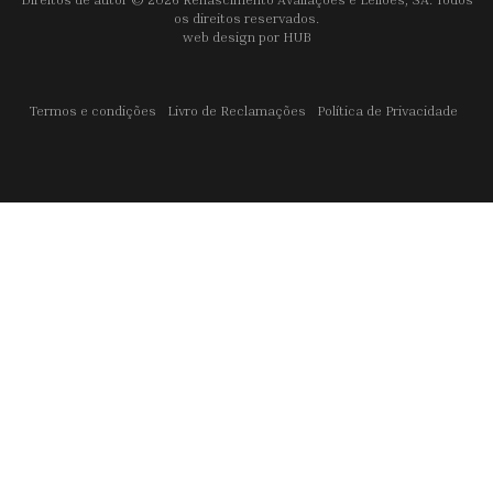
os direitos reservados.
web design por
HUB
Termos e condições
Livro de Reclamações
Política de Privacidade