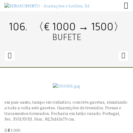
TOG
106.
〈€ 1000 → 1500〉
BUFETE
105.
1
〈€
200
5
→
200〉
0
em pau-santo, tampo em vinhático, com três gavetas, simulando
S.
P
a toda a volta sete gavetas. Guarnições de tremidos. Pernas e
TIAGO
D
travamentos torneados. Fecharia em latão vazado. Portugal,
Séc. XVII/XVIII. Dim.: 82,5x143x79 cm.
C
B
€
1 000