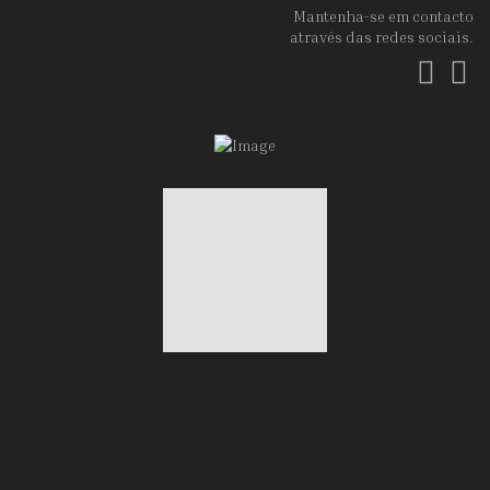
Mantenha-se em contacto
através das redes sociais.
Fac
In