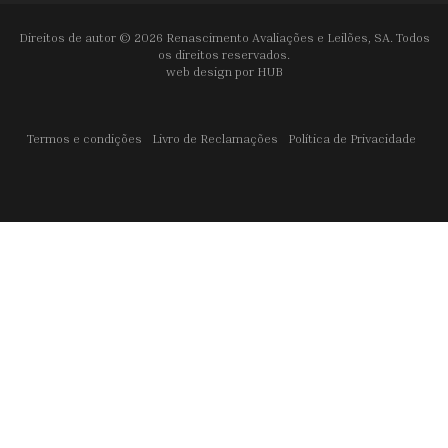
Direitos de autor © 2026 Renascimento Avaliações e Leilões, SA. Todos
os direitos reservados.
web design por
HUB
Termos e condições
Livro de Reclamações
Política de Privacidade